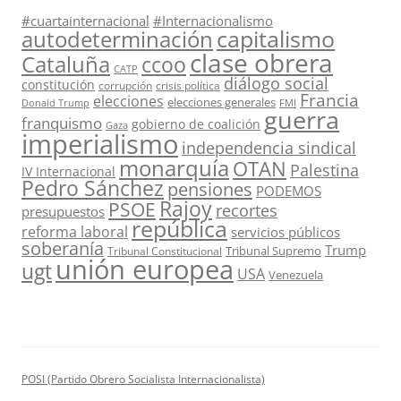
#cuartainternacional
#Internacionalismo
capitalismo
autodeterminación
clase obrera
Cataluña
ccoo
CATP
diálogo social
constitución
corrupción
crisis política
Francia
elecciones
elecciones generales
Donald Trump
FMI
guerra
franquismo
gobierno de coalición
Gaza
imperialismo
independencia sindical
monarquía
OTAN
Palestina
IV Internacional
Pedro Sánchez
pensiones
PODEMOS
Rajoy
PSOE
recortes
presupuestos
república
reforma laboral
servicios públicos
soberanía
Trump
Tribunal Supremo
Tribunal Constitucional
unión europea
ugt
USA
Venezuela
POSI (Partido Obrero Socialista Internacionalista)