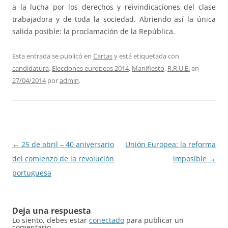
a la lucha por los derechos y reivindicaciones del clase
trabajadora y de toda la sociedad. Abriendo así la única
salida posible: la proclamación de la República.
Esta entrada se publicó en
Cartas
y está etiquetada con
candidatura
,
Elecciones europeas 2014
,
Manifiesto
,
R.R.U.E.
en
27/04/2014
por
admin
.
Navegación
←
25 de abril – 40 aniversario
Unión Europea: la reforma
de
del comienzo de la revolución
imposible
→
entradas
portuguesa
Deja una respuesta
Lo siento, debes estar
conectado
para publicar un
comentario.