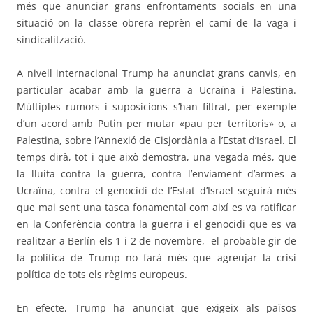
més que anunciar grans enfrontaments socials en una
situació on la classe obrera reprèn el camí de la vaga i
sindicalització.
A nivell internacional Trump ha anunciat grans canvis, en
particular acabar amb la guerra a Ucraïna i Palestina.
Múltiples rumors i suposicions s’han filtrat, per exemple
d’un acord amb Putin per mutar «pau per territoris» o, a
Palestina, sobre l’Annexió de Cisjordània a l’Estat d’Israel. El
temps dirà, tot i que això demostra, una vegada més, que
la lluita contra la guerra, contra l’enviament d’armes a
Ucraïna, contra el genocidi de l’Estat d’Israel seguirà més
que mai sent una tasca fonamental com així es va ratificar
en la Conferència contra la guerra i el genocidi que es va
realitzar a Berlín els 1 i 2 de novembre,
el probable gir de
la política de Trump no farà més que agreujar la crisi
política de tots els règims europeus.
En efecte, Trump ha anunciat que exigeix als països