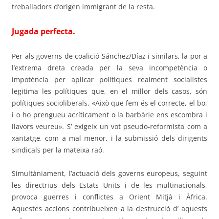
treballadors d’origen immigrant de la resta.
Jugada perfecta
.
Per als governs de coalició Sánchez/Díaz i similars, la por a
l’extrema dreta creada per la seva incompetència o
impotència per aplicar polítiques realment socialistes
legitima les polítiques que, en el millor dels casos, són
polítiques socioliberals. «Això que fem és el correcte, el bo,
i o ho prengueu acríticament o la barbàrie ens escombra i
llavors veureu». S’ exigeix un vot pseudo-reformista com a
xantatge, com a mal menor, i la submissió dels dirigents
sindicals per la mateixa raó.
Simultàniament, l’actuació dels governs europeus, seguint
les directrius dels Estats Units i de les multinacionals,
provoca guerres i conflictes a Orient Mitjà i Àfrica.
Aquestes accions contribueixen a la destrucció d’ aquests