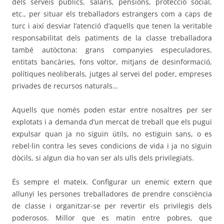
dels serveis públics, salaris, pensions, protecció social,
etc., per situar els treballadors estrangers com a caps de
turc i així desviar l’atenció d’aquells que tenen la veritable
responsabilitat dels patiments de la classe treballadora
també autòctona: grans companyies especuladores,
entitats bancàries, fons voltor, mitjans de desinformació,
polítiques neoliberals, jutges al servei del poder, empreses
privades de recursos naturals…
Aquells que només poden estar entre nosaltres per ser
explotats i a demanda d’un mercat de treball que els pugui
expulsar quan ja no siguin útils, no estiguin sans, o es
rebel·lin contra les seves condicions de vida i ja no siguin
dòcils, si algun dia ho van ser als ulls dels privilegiats.
És sempre el mateix. Configurar un enemic extern que
allunyi les persones treballadores de prendre consciència
de classe i organitzar-se per revertir els privilegis dels
poderosos. Millor que es matin entre pobres, que