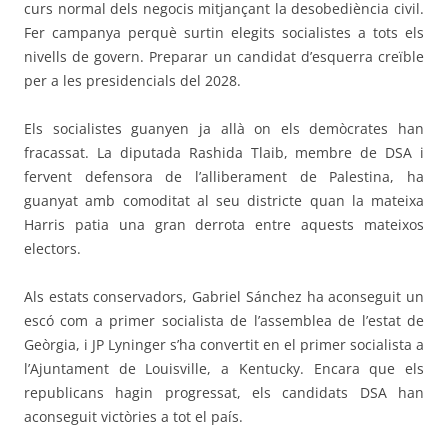
curs normal dels negocis mitjançant la desobediència civil.
Fer campanya perquè surtin elegits socialistes a tots els
nivells de govern. Preparar un candidat d’esquerra creïble
per a les presidencials del 2028.
Els socialistes guanyen ja allà on els demòcrates han
fracassat. La diputada Rashida Tlaib, membre de DSA i
fervent defensora de l’alliberament de Palestina, ha
guanyat amb comoditat al seu districte quan la mateixa
Harris patia una gran derrota entre aquests mateixos
electors.
Als estats conservadors, Gabriel Sánchez ha aconseguit un
escó com a primer socialista de l’assemblea de l’estat de
Geòrgia, i JP Lyninger s’ha convertit en el primer socialista a
l’Ajuntament de Louisville, a Kentucky. Encara que els
republicans hagin progressat, els candidats DSA han
aconseguit victòries a tot el país.