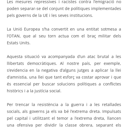
Les mesures repressives i racistes contra l’emigració no
poden separar-se del conjunt de polítiques implementades
pels governs de la UE i les seves institucions.
La Unió Europea s’ha convertit en una entitat sotmesa a
l’OTAN, que al seu torn actua com el braç militar dels
Estats Units.
Aquesta situació va acompanyada d’un atac brutal a les
llibertats democràtiques. Al nostre país, per exemple,
s’evidencia en la negativa d’alguns jutges a aplicar la llei
d’amnistia, una llei que tant esforç va costar aprovar i que
és essencial per buscar solucions polítiques a conflictes
històrics i a la justícia social.
Per trencar la resistència a la guerra i a les retallades
socials, als governs ja els va bé l’extrema dreta. Impulsats
pel capital i utilitzant el temor a l’extrema dreta, llancen
una ofensiva per dividir la classe obrera, separant els