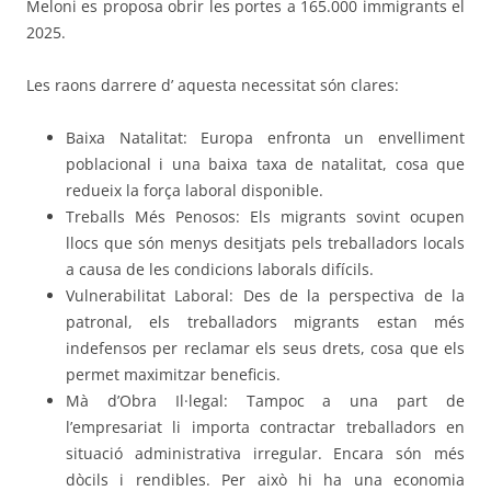
Meloni es proposa obrir les portes a 165.000 immigrants el
2025.
Les raons darrere d’ aquesta necessitat són clares:
Baixa Natalitat: Europa enfronta un envelliment
poblacional i una baixa taxa de natalitat, cosa que
redueix la força laboral disponible.
Treballs Més Penosos: Els migrants sovint ocupen
llocs que són menys desitjats pels treballadors locals
a causa de les condicions laborals difícils.
Vulnerabilitat Laboral: Des de la perspectiva de la
patronal, els treballadors migrants estan més
indefensos per reclamar els seus drets, cosa que els
permet maximitzar beneficis.
Mà d’Obra Il·legal: Tampoc a una part de
l’empresariat li importa contractar treballadors en
situació administrativa irregular. Encara són més
dòcils i rendibles. Per això hi ha una economia