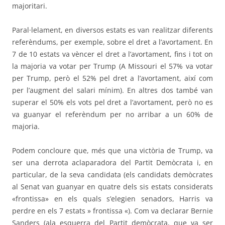
majoritari.
Paral·lelament, en diversos estats es van realitzar diferents
referèndums, per exemple, sobre el dret a l’avortament. En
7 de 10 estats va vèncer el dret a l’avortament, fins i tot on
la majoria va votar per Trump (A Missouri el 57% va votar
per Trump, però el 52% pel dret a l’avortament, així com
per l’augment del salari mínim). En altres dos també van
superar el 50% els vots pel dret a l’avortament, però no es
va guanyar el referèndum per no arribar a un 60% de
majoria.
Podem concloure que, més que una victòria de Trump, va
ser una derrota
aclaparadora
del Partit Demòcrata i, en
particular, de la seva candidata (els candidats demòcrates
al Senat van guanyar en quatre dels sis estats considerats
«frontissa» en els quals s’elegien senadors, Harris va
perdre en els 7 estats » frontissa «). Com va declarar Bernie
Sanders (ala esquerra del Partit demòcrata, que va ser