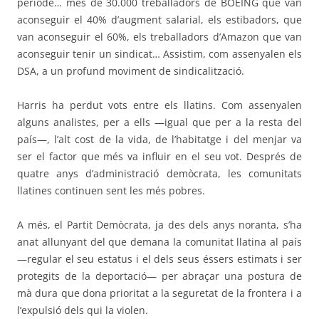
període… més de 30.000 treballadors de BOEING que van
aconseguir el 40% d’augment salarial, els estibadors, que
van aconseguir el 60%, els treballadors d’Amazon que van
aconseguir tenir un sindicat… Assistim, com assenyalen els
DSA, a un profund moviment de sindicalització.
Harris ha perdut vots entre els llatins. Com assenyalen
alguns analistes, per a ells —igual que per a la resta del
país—, l’alt cost de la vida, de l’habitatge i del menjar va
ser el factor que més va influir en el seu vot. Després de
quatre anys d’administració demòcrata, les comunitats
llatines continuen sent les més pobres.
A més, el Partit Demòcrata, ja des dels anys noranta, s’ha
anat allunyant del que demana la comunitat llatina al país
—regular el seu estatus i el dels seus éssers estimats i ser
protegits de la deportació— per abraçar una postura de
mà dura que dona prioritat a la seguretat de la frontera i a
l’expulsió dels qui la violen.