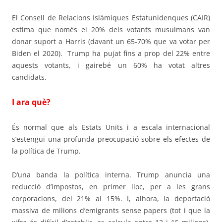
El Consell de Relacions Islàmiques Estatunidenques (CAIR)
estima que només el 20% dels votants musulmans van
donar suport a Harris (davant un 65-70% que va votar per
Biden el 2020).
Trump ha pujat fins a prop del 22% entre
aquests votants, i gairebé un 60% ha votat altres
candidats
.
I ara què?
És normal que als Estats Units i a escala internacional
s’estengui una profunda preocupació sobre els efectes de
la política de Trump.
D’una banda la política interna. Trump anuncia una
reducció d’impostos, en primer lloc, per a les grans
corporacions, del 21% al 15%. I, alhora, la deportació
massiva de milions d’emigrants sense papers (tot i que la