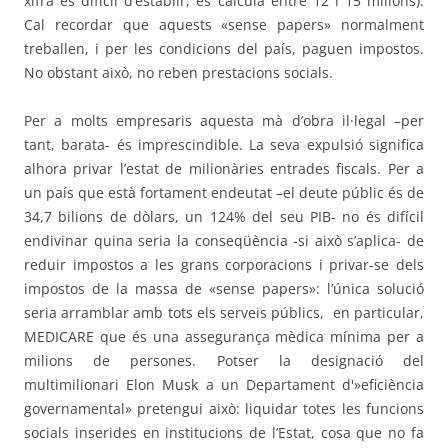
xifra és difícil d’establir, es calcula entre 12 i 15 milions).
Cal recordar que aquests «sense papers» normalment
treballen, i per les condicions del país, paguen impostos.
No obstant això, no reben prestacions socials.
Per a molts empresaris aquesta mà d’obra il·legal –per
tant, barata- és imprescindible. La seva expulsió significa
alhora privar l’estat de milionàries entrades fiscals. Per a
un país que està fortament endeutat –el deute públic és de
34,7 bilions de dòlars, un 124% del seu PIB- no és difícil
endivinar quina seria la conseqüència -si això s’aplica- de
reduir impostos a les grans corporacions i privar-se dels
impostos de la massa de «sense papers»: l’única solució
seria arramblar amb tots els serveis públics,
en particular,
MEDICARE que és una assegurança mèdica mínima per a
milions de persones. Potser la designació del
multimilionari Elon Musk a un Departament d'»eficiència
governamental» pretengui això: liquidar totes les funcions
socials inserides en institucions de l’Estat, cosa que no fa