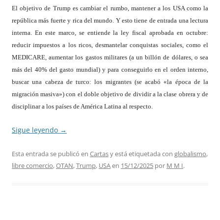
El objetivo de Trump es cambiar el rumbo, mantener a los USA como la
república más fuerte y rica del mundo. Y esto tiene de entrada una lectura
interna. En este marco, se entiende la ley fiscal aprobada en octubre:
reducir impuestos a los ricos, desmantelar conquistas sociales, como el
MEDICARE, aumentar los gastos militares (a un billón de dólares, o sea
más del 40% del gasto mundial) y para conseguirlo en el orden interno,
buscar una cabeza de turco: los migrantes (se acabó «la época de la
migración masiva») con el doble objetivo de dividir a la clase obrera y de
disciplinar a los países de América Latina al respecto.
Sigue leyendo
→
Esta entrada se publicó en
Cartas
y está etiquetada con
globalismo
,
libre comercio
,
OTAN
,
Trump
,
USA
en
15/12/2025
por
M M I
.