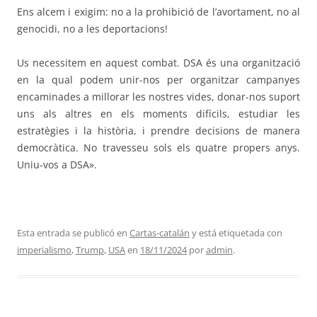
Ens alcem i exigim: no a la prohibició de l’avortament, no al
genocidi, no a les deportacions!
Us necessitem en aquest combat. DSA és una organització
en la qual podem unir-nos per organitzar campanyes
encaminades a millorar les nostres vides, donar-nos suport
uns als altres en els moments difícils, estudiar les
estratègies i la història, i prendre decisions de manera
democràtica. No travesseu sols els quatre propers anys.
Uniu-vos a DSA».
Esta entrada se publicó en
Cartas-catalán
y está etiquetada con
imperialismo
,
Trump
,
USA
en
18/11/2024
por
admin
.