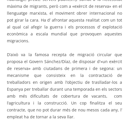
màxima de migrants, però com a «exèrcit de reserva» en el
llenguatge marxista, el moviment obrer internacional no
pot girar la cara. Ha d’ afrontar aquesta realitat com un tot
al qual cal afegir la guerra i els processos d’ explotació
econòmica a escala mundial que provoquen aquestes
migracions.
D’això va la famosa recepta de migració circular que
proposa el Govern Sánchez/Díaz, de disposar d'»un exèrcit
de reserva» amb ciutadans de primera i de segona: un
mecanisme que consisteix en la contractació de
treballadors en origen amb l’objectiu de traslladar-los a
Espanya per treballar durant una temporada en els sectors
amb més dificultats de cobertura de vacants,
com
l’agricultura i la construcció. Un cop finalitza el seu
contracte, que no pot durar més de nou mesos cada any, l’
empleat ha de tornar a la seva llar.