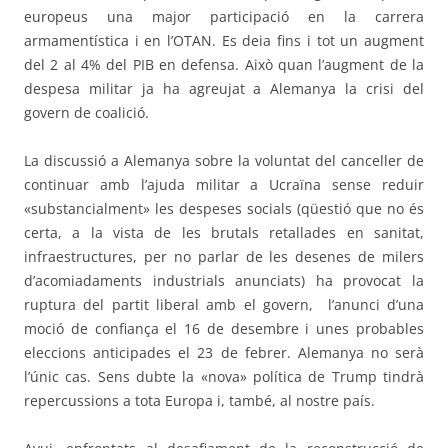
europeus una major participació en la carrera
armamentística i en l’OTAN. Es deia fins i tot un augment
del 2 al 4% del PIB en defensa. Això quan l’augment de la
despesa militar ja ha agreujat a Alemanya la crisi del
govern de coalició.
La discussió a Alemanya sobre la voluntat del canceller de
continuar amb l’ajuda militar a Ucraïna sense reduir
«substancialment» les despeses socials (qüestió que no és
certa, a la vista de les brutals retallades en sanitat,
infraestructures, per no parlar de les desenes de milers
d’acomiadaments industrials anunciats) ha provocat la
ruptura del partit liberal amb el govern,
l’anunci d’una
moció de confiança el 16 de desembre i unes probables
eleccions anticipades el 23 de febrer. Alemanya no serà
l’únic cas. Sens dubte la «nova» política de Trump tindrà
repercussions a tota Europa i, també, al nostre país.