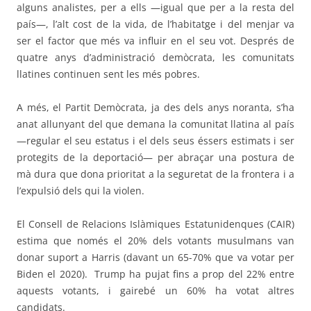
alguns analistes, per a ells —igual que per a la resta del
país—, l’alt cost de la vida, de l’habitatge i del menjar va
ser el factor que més va influir en el seu vot. Després de
quatre anys d’administració demòcrata, les comunitats
llatines continuen sent les més pobres.
A més, el Partit Demòcrata, ja des dels anys noranta, s’ha
anat allunyant del que demana la comunitat llatina al país
—regular el seu estatus i el dels seus éssers estimats i ser
protegits de la deportació— per abraçar una postura de
mà dura que dona prioritat a la seguretat de la frontera i a
l’expulsió dels qui la violen.
El Consell de Relacions Islàmiques Estatunidenques (CAIR)
estima que només el 20% dels votants musulmans van
donar suport a Harris (davant un 65-70% que va votar per
Biden el 2020).
Trump ha pujat fins a prop del 22% entre
aquests votants, i gairebé un 60% ha votat altres
candidats
.