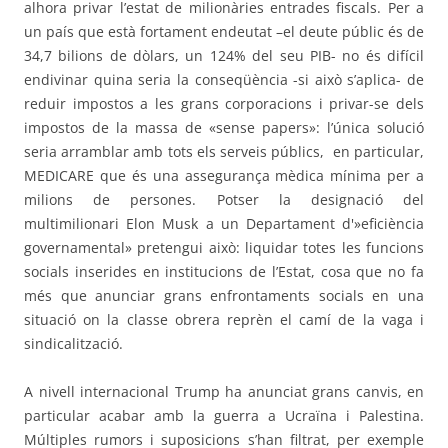
alhora privar l’estat de milionàries entrades fiscals. Per a
un país que està fortament endeutat –el deute públic és de
34,7 bilions de dòlars, un 124% del seu PIB- no és difícil
endivinar quina seria la conseqüència -si això s’aplica- de
reduir impostos a les grans corporacions i privar-se dels
impostos de la massa de «sense papers»: l’única solució
seria arramblar amb tots els serveis públics,
en particular,
MEDICARE que és una assegurança mèdica mínima per a
milions de persones. Potser la designació del
multimilionari Elon Musk a un Departament d'»eficiència
governamental» pretengui això: liquidar totes les funcions
socials inserides en institucions de l’Estat, cosa que no fa
més que anunciar grans enfrontaments socials en una
situació on la classe obrera reprèn el camí de la vaga i
sindicalització.
A nivell internacional Trump ha anunciat grans canvis, en
particular acabar amb la guerra a Ucraïna i Palestina.
Múltiples rumors i suposicions s’han filtrat, per exemple