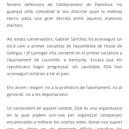
fervent defensora de l’alliberament de Palestina, ha
guanyat amb comoditat al seu districte quan la mateixa
Harris patia una gran derrota entre aquests mateixos
electors.
Als estats conservadors, Gabriel Sánchez ha aconseguit un
escó com a primer socialista de l’assemblea de l’estat de
Geòrgia, i JP Lyninger s’ha convertit en el primer socialista a
l’Ajuntament de Louisville, a Kentucky. Encara que els
republicans hagin progressat, els candidats DSA han
aconseguit victòries a tot el país.
Ens alcem i exigim: no a la prohibició de l’avortament, no al
genocidi, no a les deportacions!
Us necessitem en aquest combat. DSA és una organització
en la qual podem unir-nos per organitzar campanyes
encaminades a millorar les nostres vides, donar-nos suport
uns als altres en els moments difícils, estudiar les