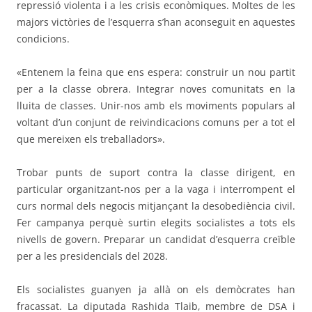
repressió violenta i a les crisis econòmiques. Moltes de les
majors victòries de l’esquerra s’han aconseguit en aquestes
condicions.
«Entenem la feina que ens espera: construir un nou partit
per a la classe obrera. Integrar noves comunitats en la
lluita de classes. Unir-nos amb els moviments populars al
voltant d’un conjunt de reivindicacions comuns per a tot el
que mereixen els treballadors».
Trobar punts de suport contra la classe dirigent, en
particular organitzant-nos per a la vaga i interrompent el
curs normal dels negocis mitjançant la desobediència civil.
Fer campanya perquè surtin elegits socialistes a tots els
nivells de govern. Preparar un candidat d’esquerra creïble
per a les presidencials del 2028.
Els socialistes guanyen ja allà on els demòcrates han
fracassat. La diputada Rashida Tlaib, membre de DSA i