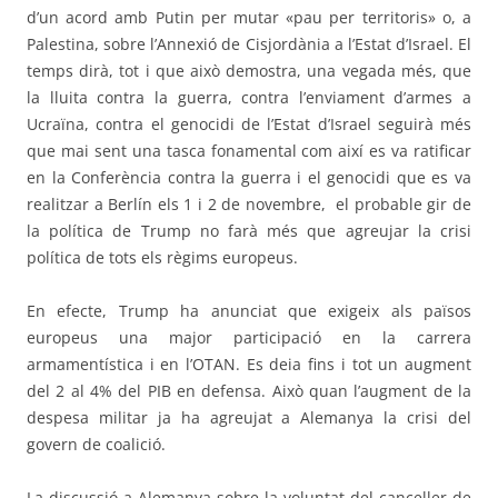
d’un acord amb Putin per mutar «pau per territoris» o, a
Palestina, sobre l’Annexió de Cisjordània a l’Estat d’Israel. El
temps dirà, tot i que això demostra, una vegada més, que
la lluita contra la guerra, contra l’enviament d’armes a
Ucraïna, contra el genocidi de l’Estat d’Israel seguirà més
que mai sent una tasca fonamental com així es va ratificar
en la Conferència contra la guerra i el genocidi que es va
realitzar a Berlín els 1 i 2 de novembre,
el probable gir de
la política de Trump no farà més que agreujar la crisi
política de tots els règims europeus.
En efecte, Trump ha anunciat que exigeix als països
europeus una major participació en la carrera
armamentística i en l’OTAN. Es deia fins i tot un augment
del 2 al 4% del PIB en defensa. Això quan l’augment de la
despesa militar ja ha agreujat a Alemanya la crisi del
govern de coalició.
La discussió a Alemanya sobre la voluntat del canceller de