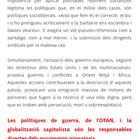
impotència per aplicar polítiques realment socialistes
legitima les polítiques que, en el millor dels casos, són
polítiques socioliberals. «Això que fem és el correcte, el bo,
i o ho prengueu acríticament o la barbàrie ens escombra i
llavors veureu». S’ exigeix un vot pseudo-reformista com a
xantatge, com a mal menor, i la submissió dels dirigents
sindicals per la mateixa raó.
Simultàniament, l’actuació dels governs europeus, seguint
les directrius dels Estats Units i de les multinacionals,
provoca guerres i conflictes a Orient Mitjà i Àfrica.
Aquestes accions contribueixen a la destrucció d’ aquests
països, provocant una emigració massiva de milions de
persones que fugen a la recerca d’ una vida digna, però
que es troben amb persecució, mort o sobreexplotació.
Les polítiques de guerra, de l’OTAN, i la
globalització capitalista són les responsables
directes dels moviments migratoris
.