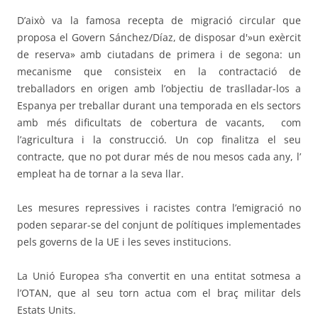
D’això va la famosa recepta de migració circular que
proposa el Govern Sánchez/Díaz, de disposar d'»un exèrcit
de reserva» amb ciutadans de primera i de segona: un
mecanisme que consisteix en la contractació de
treballadors en origen amb l’objectiu de traslladar-los a
Espanya per treballar durant una temporada en els sectors
amb més dificultats de cobertura de vacants,
com
l’agricultura i la construcció. Un cop finalitza el seu
contracte, que no pot durar més de nou mesos cada any, l’
empleat ha de tornar a la seva llar.
Les mesures repressives i racistes contra l’emigració no
poden separar-se del conjunt de polítiques implementades
pels governs de la UE i les seves institucions.
La Unió Europea s’ha convertit en una entitat sotmesa a
l’OTAN, que al seu torn actua com el braç militar dels
Estats Units.