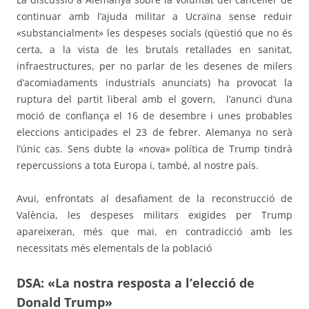
continuar amb l’ajuda militar a Ucraïna sense reduir
«substancialment» les despeses socials (qüestió que no és
certa, a la vista de les brutals retallades en sanitat,
infraestructures, per no parlar de les desenes de milers
d’acomiadaments industrials anunciats) ha provocat la
ruptura del partit liberal amb el govern,
l’anunci d’una
moció de confiança el 16 de desembre i unes probables
eleccions anticipades el 23 de febrer. Alemanya no serà
l’únic cas. Sens dubte la «nova» política de Trump tindrà
repercussions a tota Europa i, també, al nostre país.
Avui, enfrontats al desafiament de la reconstrucció de
València, les despeses militars exigides per Trump
apareixeran, més que mai, en contradicció amb les
necessitats més elementals de la població
DSA: «La nostra resposta a l’elecció de
Donald Trump»