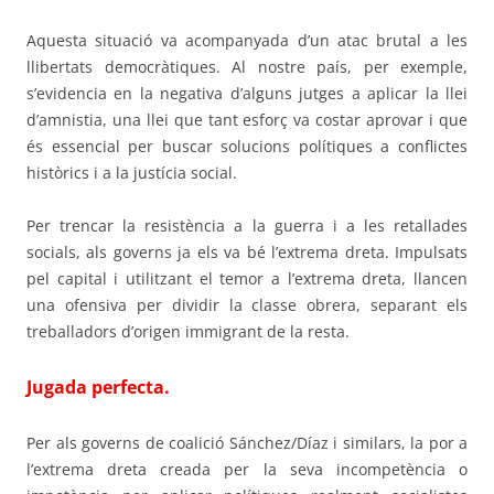
Aquesta situació va acompanyada d’un atac brutal a les
llibertats democràtiques. Al nostre país, per exemple,
s’evidencia en la negativa d’alguns jutges a aplicar la llei
d’amnistia, una llei que tant esforç va costar aprovar i que
és essencial per buscar solucions polítiques a conflictes
històrics i a la justícia social.
Per trencar la resistència a la guerra i a les retallades
socials, als governs ja els va bé l’extrema dreta. Impulsats
pel capital i utilitzant el temor a l’extrema dreta, llancen
una ofensiva per dividir la classe obrera, separant els
treballadors d’origen immigrant de la resta.
Jugada perfecta
.
Per als governs de coalició Sánchez/Díaz i similars, la por a
l’extrema dreta creada per la seva incompetència o