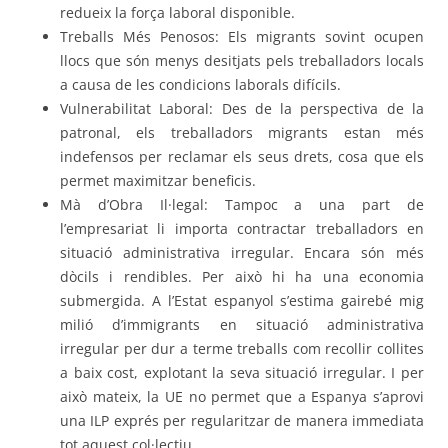
redueix la força laboral disponible.
Treballs Més Penosos: Els migrants sovint ocupen
llocs que són menys desitjats pels treballadors locals
a causa de les condicions laborals difícils.
Vulnerabilitat Laboral: Des de la perspectiva de la
patronal, els treballadors migrants estan més
indefensos per reclamar els seus drets, cosa que els
permet maximitzar beneficis.
Mà d’Obra Il·legal: Tampoc a una part de
l’empresariat li importa contractar treballadors en
situació administrativa irregular. Encara són més
dòcils i rendibles. Per això hi ha una economia
submergida. A l’Estat espanyol s’estima gairebé mig
milió d’immigrants en situació administrativa
irregular per dur a terme treballs com recollir collites
a baix cost, explotant la seva situació irregular. I per
això mateix, la UE no permet que a Espanya s’aprovi
una ILP exprés per regularitzar de manera immediata
tot aquest col·lectiu.