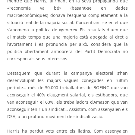
mentre que Harris, afirmant en la seva propaganda que
«l’economia va bé» (basant-se en dades
macroeconòmiques) donava l’esquena completament a la
situació real de la majoria social. Concentrant-se en el que
s’anomena la política de «genere». Els resultats diuen que
al mateix temps que una majoria està apegada al dret a
l’avortament i es pronuncia per això, considera que la
política obertament antiobrera del Partit Demòcrata no
correspon als seus interessos.
Destaquem que durant la campanya electoral s’han
desenvolupat les majors vagues conegudes en l’últim
període… més de 30.000 treballadors de BOEING que van
aconseguir el 40% d’augment salarial, els estibadors, que
van aconseguir el 60%, els treballadors d’Amazon que van
aconseguir tenir un sindicat… Assistim, com assenyalen els
DSA, a un profund moviment de sindicalització.
Harris ha perdut vots entre els llatins. Com assenyalen