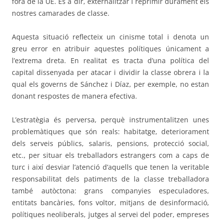
fora de la UE. És a dir, externalitzar i reprimir durament els
nostres camarades de classe.
Aquesta situació reflecteix un cinisme total i denota un
greu error en atribuir aquestes polítiques únicament a
l’extrema dreta. En realitat es tracta d’una política del
capital dissenyada per atacar i dividir la classe obrera i la
qual els governs de Sánchez i Díaz, per exemple, no estan
donant respostes de manera efectiva.
L’estratègia és perversa, perquè instrumentalitzen unes
problemàtiques que són reals: habitatge, deteriorament
dels serveis públics, salaris, pensions, protecció social,
etc., per situar els treballadors estrangers com a caps de
turc i així desviar l’atenció d’aquells que tenen la veritable
responsabilitat dels patiments de la classe treballadora
també autòctona: grans companyies especuladores,
entitats bancàries, fons voltor, mitjans de desinformació,
polítiques neoliberals, jutges al servei del poder, empreses