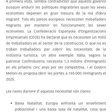
A primera vista, sembla contradictori que aquests governs
busquin endurir les polítiques migratòries quan les seves
economies depenen en gran mesura de la mà d’obra
migrant. Tots els països europeus necessiten treballadors
migrants per mantenir en funcionament les seves
economies. La Confederació Espanyola d’Organitzacions
Empresarials (CEOE) ha declarat que es necessiten un milió
de treballadors en el sector de la construcció. O que no es
troben treballadors per cobrir les necessitats de la
indústria turística. Un altre exemple: Itàlia, segons la
patronal Confindustria, necessita 1,3 milions d’immigrants
en els pròxims cinc anys per ser competitiva, i el Govern
Meloni es proposa obrir les portes a 165.000 immigrants el
2025.
Les raons darrere d’ aquesta necessitat són clares:
Baixa Natalitat: Europa enfronta un envelliment
poblacional i una baixa taxa de natalitat, cosa que