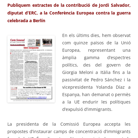
Publiquem extractes de la contribució de Jordi Salvador,
diputat d’ERC, a la Conferència Europea contra la guerra
celebrada a Berlín
En els últims dies, hem observat
com quinze països de la Unió
Eur
opea, representant una
àmplia gamma d’espectres
polítics, des del govern de
Giorgia Meloni a Itàlia fins a la
passivitat de Pedro Sánchez i la
vicepresidenta Yolanda Díaz a
Espanya, han demanat o permès
a la UE endurir les polítiques
d’expulsió d’immigrants.
La presidenta de la Comissió Europea accepta les
propostes d’instaurar camps de concentració d’immigrants