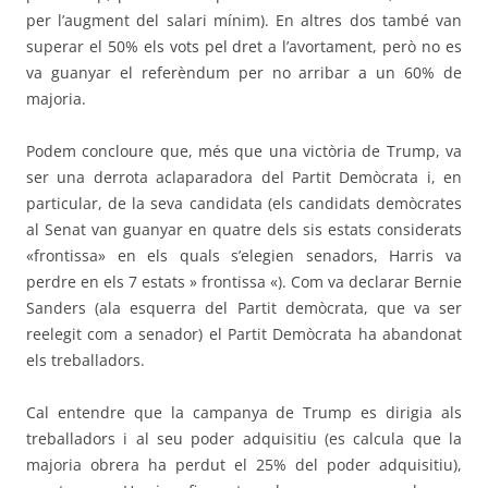
per l’augment del salari mínim). En altres dos també van
superar el 50% els vots pel dret a l’avortament, però no es
va guanyar el referèndum per no arribar a un 60% de
majoria.
Podem concloure que, més que una victòria de Trump, va
ser una derrota
aclaparadora
del Partit Demòcrata i, en
particular, de la seva candidata (els candidats demòcrates
al Senat van guanyar en quatre dels sis estats considerats
«frontissa» en els quals s’elegien senadors, Harris va
perdre en els 7 estats » frontissa «). Com va declarar Bernie
Sanders (ala esquerra del Partit demòcrata, que va ser
reelegit com a senador) el Partit Demòcrata ha abandonat
els treballadors.
Cal entendre que la campanya de Trump es dirigia als
treballadors i al seu poder adquisitiu (es calcula que la
majoria obrera ha perdut el 25% del poder adquisitiu),