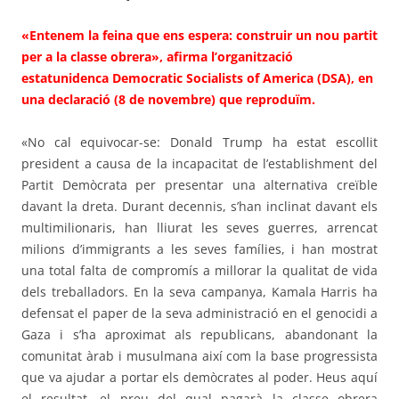
«Entenem la feina que ens espera: construir un nou partit
per a la classe obrera», afirma l’organització
estatunidenca Democratic Socialists of America (DSA), en
una declaració (8 de novembre) que reproduïm.
«No cal equivocar-se: Donald Trump ha estat escollit
president a causa de la incapacitat de l’establishment del
Partit Demòcrata per presentar una alternativa creïble
davant la dreta. Durant decennis, s’han inclinat davant els
multimilionaris, han lliurat les seves guerres, arrencat
milions d’immigrants a les seves famílies, i han mostrat
una total falta de compromís a millorar la qualitat de vida
dels treballadors. En la seva campanya, Kamala Harris ha
defensat el paper de la seva administració en el genocidi a
Gaza i s’ha aproximat als republicans, abandonant la
comunitat àrab i musulmana així com la base progressista
que va ajudar a portar els demòcrates al poder. Heus aquí
el resultat, el preu del qual pagarà la classe obrera