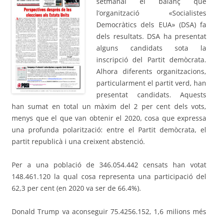
setmanal el balanç que
l’organització «Socialistes
Democràtics dels EUA» (DSA) fa
dels resultats. DSA ha presentat
alguns candidats sota la
inscripció del Partit demòcrata.
Alhora diferents organitzacions,
particularment el partit verd, han
presentat candidats. Aquests
han sumat en total un màxim del 2 per cent dels vots,
menys que el que van obtenir el 2020, cosa que expressa
una profunda polarització: entre el Partit demòcrata, el
partit republicà i una creixent abstenció.
Per a una població de 346.054.442 censats han votat
148.461.120 la qual cosa representa una participació del
62,3 per cent (en 2020 va ser de 66.4%).
Donald Trump va aconseguir 75.4256.152, 1,6 milions més