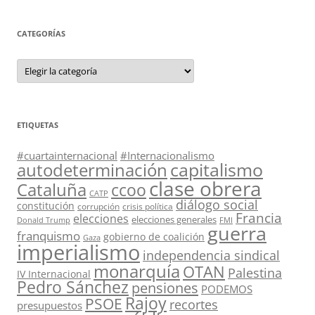
CATEGORÍAS
Categorías
ETIQUETAS
#cuartainternacional
#Internacionalismo
capitalismo
autodeterminación
clase obrera
Cataluña
ccoo
CATP
diálogo social
constitución
corrupción
crisis política
Francia
elecciones
elecciones generales
Donald Trump
FMI
guerra
franquismo
gobierno de coalición
Gaza
imperialismo
independencia sindical
monarquía
OTAN
Palestina
IV Internacional
Pedro Sánchez
pensiones
PODEMOS
Rajoy
PSOE
recortes
presupuestos