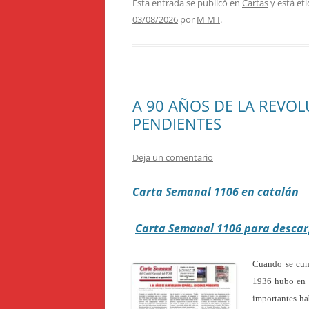
Esta entrada se publicó en
Cartas
y está et
03/08/2026
por
M M I
.
A 90 AÑOS DE LA REVO
PENDIENTES
Deja un comentario
Carta Semanal 1106 en catalán
Carta Semanal 1106 para descar
Cuando se cump
1936 hubo en E
importantes ha