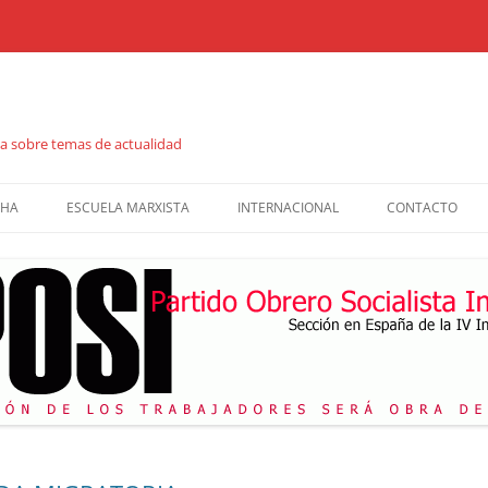
ta sobre temas de actualidad
CHA
ESCUELA MARXISTA
INTERNACIONAL
CONTACTO
S
JORNADAS DE FORMACIÓN
LA VERDAD
CATÁLOGO DE PUBLICACIONES
REVISTA DIÁLOGO
CUADERNOS DE FORMACIÓN
COMBATE SOCIALISTA
FOLLETOS
VIDEOS