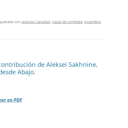
iquetada con
aviones Canadair
,
cazas de combate
,
Incendios
contribución de Alekseï Sakhnine,
 desde Abajo.
gar en PDF