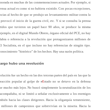
gnorada en muchas de las conmemoraciones actuales. Por ejemplo, si
prensa actual es como si no hubiera existido. Con pocas excepciones,
encias al hecho de que se produjo un levantamiento militar contra la
rovocó el inicio de la guerra civil, etc. Y si se consulta la prensa
rtidos que tuvieron un papel hace 90 años, se produce la misma
 ejemplo, en el digital Mundo Obrero, órgano oficial del PCE, no hay
labra o referencia a la revolución que protagonizaron millones de
l Socialista, en el que incluso no
hay
referencias de ningún tipo.
conocimiento “histórico” de los hechos.
Hay
una razón política.
bargo hubo una revolución
olución fue un hecho en las dos terceras partes del país en las que la
 reacción popular al golpe de
e
E
stado no se detuvo en la defensa
 fue mucho más lejos. No buscó simplemente la neutralización de los
os acompañaba, ni se limitó a señalar exclusivamente a los enemigos
bién hacia las clases dirigentes. Hacia la oligarquía terrateniente,
millones de campesinos que sobrevivían en la miseria. Hacia la