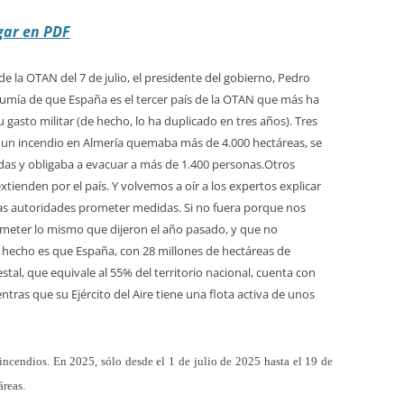
gar en PDF
e la OTAN del 7 de julio, el presidente del gobierno, Pedro
umía de que España es el tercer país de la OTAN que más ha
gasto militar (de hecho, lo ha duplicado en tres años). Tres
 un incendio en Almería quemaba más de 4.000 hectáreas, se
das y obligaba a evacuar a más de 1.400 personas.
Otros
xtienden por el país. Y volvemos a oír a los expertos explicar
 las autoridades prometer medidas. Si no fuera porque nos
meter lo mismo que dijeron el año pasado, y que no
l hecho es que España, con 28 millones de hectáreas de
estal
, que equivale al
55% del territorio nacional, cuenta con
entras que su
Ejército del Aire tiene una flota activa de unos
 incendios. En 2025, sólo desde el 1 de julio de 2025 hasta el 19 de
áreas.