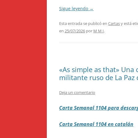
Sigue leyendo
→
Esta entrada se publicó en
Cartas
y está et
en
25/07/2026
por
M M I
.
«As simple as that» Una 
militante ruso de La Paz
Deja un comentario
Carta Semanal 1104 para descar
Carta Semanal 1104 en catalán