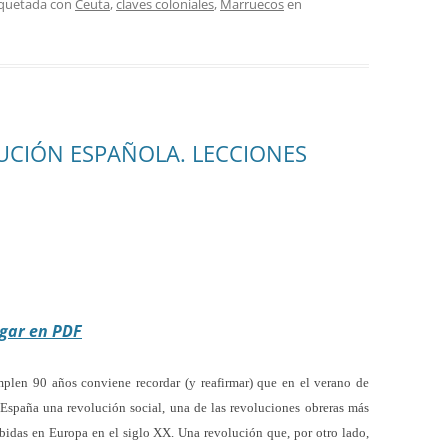
iquetada con
Ceuta
,
claves coloniales
,
Marruecos
en
LUCIÓN ESPAÑOLA. LECCIONES
gar en PDF
len 90 años conviene recordar (y reafirmar) que en el verano de
spaña una revolución social, una de las revoluciones obreras más
bidas en Europa en el siglo XX. Una revolución que, por otro lado,