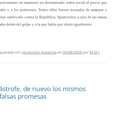
clusivamente en mantener un determinado orden social al precio que
poder y a los poderosos. Todos ellos fueron acusados de amparar y
abían sublevado contra la República. Aparecieron a ojos de las masas
taba detrás del golpe y a la que había que abatir igualmente.
iquetada con
revolución española
en
03/08/2026
por
M M I
.
tástrofe, de nuevo los mismos
falsas promesas