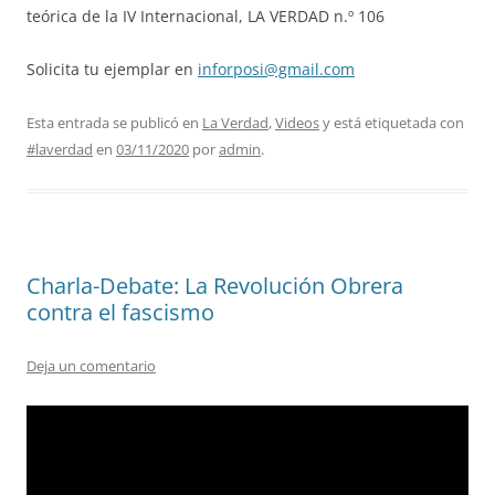
teórica de la IV Internacional, LA VERDAD n.º 106
Solicita tu ejemplar en
inforposi@gmail.com
Esta entrada se publicó en
La Verdad
,
Videos
y está etiquetada con
#laverdad
en
03/11/2020
por
admin
.
Charla-Debate: La Revolución Obrera
contra el fascismo
Deja un comentario