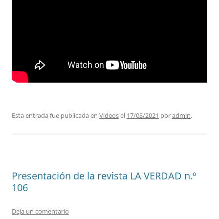
Esta entrada fue publicada en
Videos
el
17/03/2021
por
admin
.
Presentación de la revista LA VERDAD n.º
106
Deja un comentario