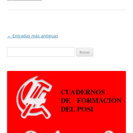
Navegación
←
Entradas más antiguas
de
Buscar:
entradas