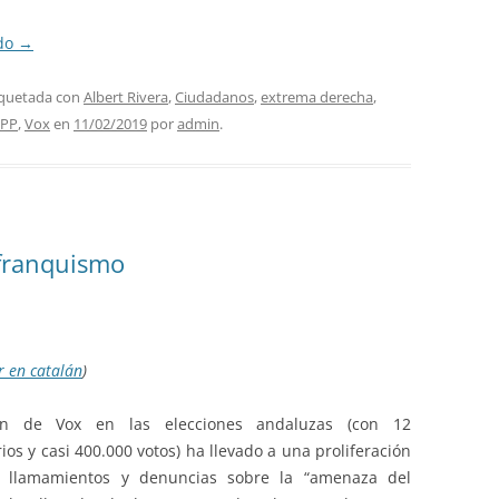
ndo
→
iquetada con
Albert Rivera
,
Ciudadanos
,
extrema derecha
,
PP
,
Vox
en
11/02/2019
por
admin
.
 franquismo
r en catalán
)
ón de Vox en las elecciones andaluzas (con 12
os y casi 400.000 votos) ha llevado a una proliferación
s, llamamientos y denuncias sobre la “amenaza del