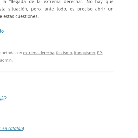
y la “llegada de la extrema derecha”. No hay que
sta situación, pero, ante todo, es preciso abrir un
e estas cuestiones.
ndo
→
iquetada con
extrema derecha
,
fascismo
,
franquismo
,
PP
,
admin
.
é?
r en catalán
)