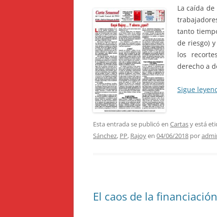
La caída de 
trabajadore
tanto tiemp
de riesgo) 
los recort
derecho a de
Sigue leye
Esta entrada se publicó en
Cartas
y está et
Sánchez
,
PP
,
Rajoy
en
04/06/2018
por
admi
El caos de la financiaci