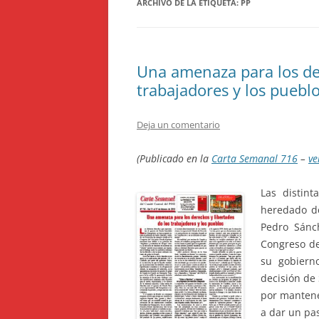
ARCHIVO DE LA ETIQUETA:
PP
Una amenaza para los der
trabajadores y los puebl
Deja un comentario
(Publicado en la
Carta Semanal 716
–
ve
Las distin
heredado d
Pedro Sánc
Congreso de
su gobiern
decisión de
por mantener
a dar un pas