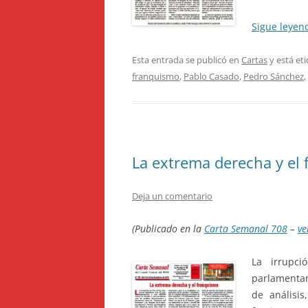
Sigue leye
Esta entrada se publicó en
Cartas
y está et
franquismo
,
Pablo Casado
,
Pedro Sánchez
,
La extrema derecha y el
Deja un comentario
(Publicado en la
Carta Semanal 708
–
ve
La irrupci
parlamentari
de análisi