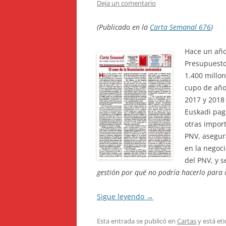
Deja un comentario
(Publicado en la
Carta Semanal 676
)
Hace un año,
Presupuesto
1.400 millo
cupo de años
2017 y 2018 
Euskadi paga
otras impor
PNV, asegur
en la negoc
del PNV, y s
gestión por qué no podría hacerlo para 
Sigue leyendo
→
Esta entrada se publicó en
Cartas
y está et