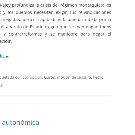
Rajoy profundiza la crisis del régimen monárquico: los
s y los pueblos necesitan exigir sus reivindicaciones
o negadas, pero el capital (con la amenaza de la prima
y el aparato de Estado exigen que se mantengan todos
es y contrarreformas y se maniobre para negar el
cidir.
ndo
→
iquetada con
corrupción
,
Gürtel
,
moción de censura
,
Pedro
n
.
ón autonómica