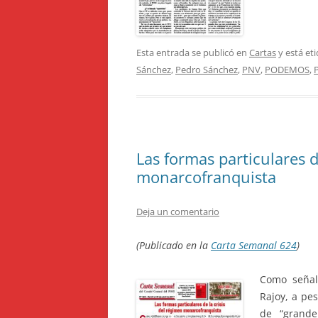
Esta entrada se publicó en
Cartas
y está et
Sánchez
,
Pedro Sánchez
,
PNV
,
PODEMOS
,
Las formas particulares d
monarcofranquista
Deja un comentario
(Publicado en la
Carta Semanal 624
)
Como seña
Rajoy, a pe
de “grande