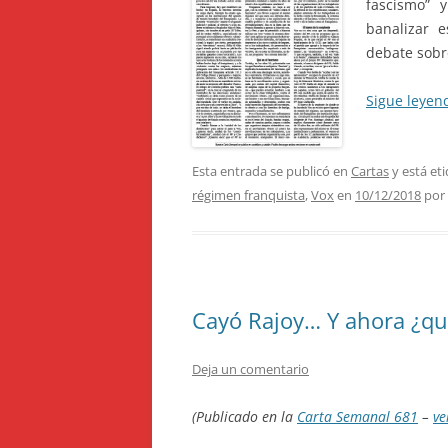
fascismo” 
banalizar e
debate sobr
Sigue leye
Esta entrada se publicó en
Cartas
y está et
régimen franquista
,
Vox
en
10/12/2018
por
Cayó Rajoy… Y ahora ¿qu
Deja un comentario
(Publicado en la
Carta Semanal 681
–
ve