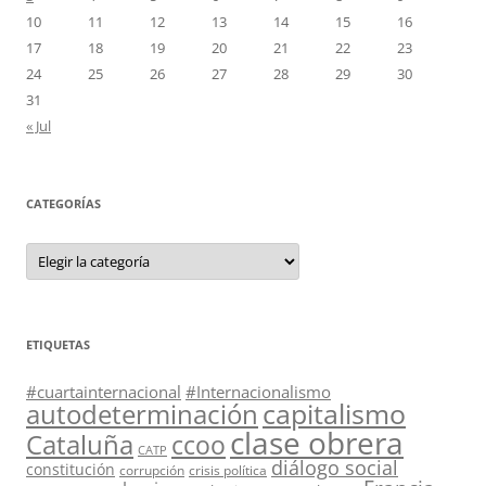
10
11
12
13
14
15
16
17
18
19
20
21
22
23
24
25
26
27
28
29
30
31
« Jul
CATEGORÍAS
Categorías
ETIQUETAS
#cuartainternacional
#Internacionalismo
capitalismo
autodeterminación
clase obrera
Cataluña
ccoo
CATP
diálogo social
constitución
corrupción
crisis política