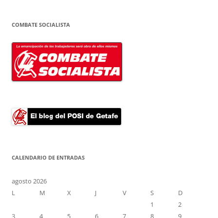
COMBATE SOCIALISTA
CALENDARIO DE ENTRADAS
agosto 2026
L
M
X
J
V
S
D
1
2
3
4
5
6
7
8
9