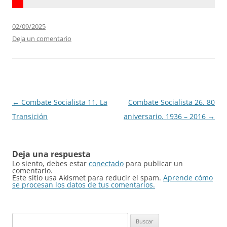
02/09/2025
Deja un comentario
Navegación
←
Combate Socialista 11. La
Combate Socialista 26. 80
de
Transición
aniversario. 1936 – 2016
→
entradas
Deja una respuesta
Lo siento, debes estar
conectado
para publicar un
comentario.
Este sitio usa Akismet para reducir el spam.
Aprende cómo
se procesan los datos de tus comentarios.
Buscar: