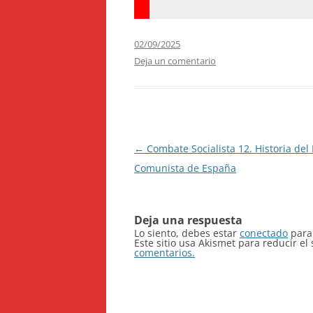
02/09/2025
Deja un comentario
Navegación
←
Combate Socialista 12. Historia del 
de
Comunista de España
entradas
Deja una respuesta
Lo siento, debes estar
conectado
para 
Este sitio usa Akismet para reducir e
comentarios.