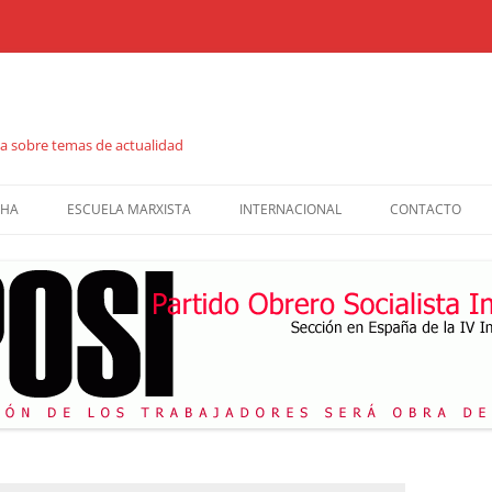
ta sobre temas de actualidad
CHA
ESCUELA MARXISTA
INTERNACIONAL
CONTACTO
S
JORNADAS DE FORMACIÓN
LA VERDAD
CATÁLOGO DE PUBLICACIONES
REVISTA DIÁLOGO
CUADERNOS DE FORMACIÓN
COMBATE SOCIALISTA
FOLLETOS
VIDEOS