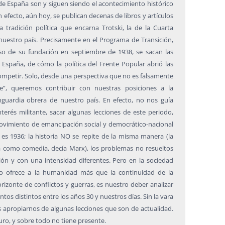
 de España son y siguen siendo el acontecimiento histórico
 efecto, aún hoy, se publican decenas de libros y artículos
 tradición política que encarna Trotski, la de la Cuarta
nuestro país. Precisamente en el Programa de Transición,
o de su fundación en septiembre de 1938, se sacan las
 España, de cómo la política del Frente Popular abrió las
mpetir. Solo, desde una perspectiva que no es falsamente
te”, queremos contribuir con nuestras posiciones a la
anguardia obrera de nuestro país. En efecto, no nos guía
nterés militante, sacar algunas lecciones de este periodo,
movimiento de emancipación social y democrático-nacional
es 1936; la historia NO se repite de la misma manera (la
a como comedia, decía Marx), los problemas no resueltos
ón y con una intensidad diferentes. Pero en la sociedad
no ofrece a la humanidad más que la continuidad de la
rizonte de conflictos y guerras, es nuestro deber analizar
os distintos entre los años 30 y nuestros días. Sin la vara
apropiarnos de algunas lecciones que son de actualidad.
uro, y sobre todo no tiene presente.