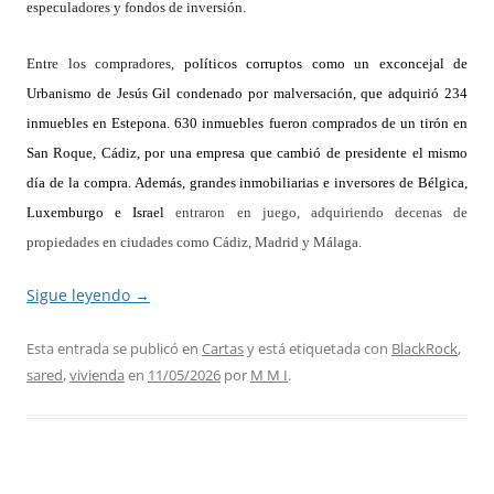
especuladores y fondos de inversión.
Entre los compradores,
políticos corruptos como un exconcejal de
Urbanismo
de Jesús Gil condenado por malversación, que adquirió 234
inmuebles en Estepona.
630 inmuebles fueron comprados de un tirón en
San Roque
, Cádiz, por una empresa que cambió de presidente el mismo
día de la compra. Además,
grandes inmobiliarias e inversores de Bélgica,
Luxemburgo e Israel
entraron en juego, adquiriendo decenas de
propiedades en ciudades como Cádiz, Madrid y Málaga.
Sigue leyendo
→
Esta entrada se publicó en
Cartas
y está etiquetada con
BlackRock
,
sared
,
vivienda
en
11/05/2026
por
M M I
.