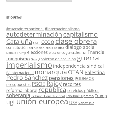
ETIQUETAS
#cuartainternacional
#Internacionalismo
capitalismo
autodeterminación
clase obrera
Cataluña
ccoo
CATP
diálogo social
constitución
corrupción
crisis política
Francia
elecciones
elecciones generales
Donald Trump
FMI
guerra
franquismo
gobierno de coalición
Gaza
imperialismo
independencia sindical
monarquía
OTAN
Palestina
IV Internacional
Pedro Sánchez
pensiones
PODEMOS
Rajoy
PSOE
recortes
presupuestos
república
reforma laboral
servicios públicos
soberanía
Trump
Tribunal Supremo
Tribunal Constitucional
unión europea
ugt
USA
Venezuela