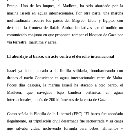
Franja. Uno de los buques, el Madleen, ha sido abordado por la
marina israelí en aguas internacionales. Por otra parte, una marcha
multitudinaria recorre los países del Magreb, Libia y Egipto, con
destino a la frontera de Rafah. Ambas iniciativas han difundido un
comunicado conjunto en que proponen romper el bloqueo de Gaza por
ví
a terrestre, mar
ítima y a
é
rea.
El abordaje al barco, un acto contra el derecho internacional
Israel ya había atacado a la flotilla solidaria, bombardeando con
drones el navío Conscience en aguas internacionales cerca de Malta.
Pocos días despu
é
s, la marina israel
í ha atacado a otro barco, el
Madleen, que navegaba bajo bandera británica, en aguas
internacionales, a má
s de 200 kil
ómetros de la costa de Gaza.
Como señala la Flotilla de la Libertad (FFC)
“
El barco fue abordado
ilegalmente, su tripulación civil desarmada fue secuestrada y su carga
que salvaba vidas, incluyendo fó
rmula para beb
é
s, alimentos y