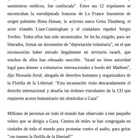
suministros m
é
dicos, fue confiscada”. Entre sus 12 tripulantes se
encontraban la eurodiputada francesa de La France Insoumise de
origen palestino Rima Hassan, la activista sueca Greta Thunberg, el
actor irland
é
s Liam
Cunningham y el ciudadano español Sergio
Toribio. Todos ellos han sido secuestrados. Se les ha exigido, para ser
liberados, firmar un documento de
“
deportación voluntaria”, en el que
reconocerían haber entrado ilegalmente en territorio israelí, que
muchos de ellos han rehusado suscribir.
“
Israel no tiene autoridad
legal para detener a voluntarios internacionales a bordo del Madleen”,
dijo Huwaida Arraf, abogada de derechos humanos y organizadora de
la Flotilla de la Libertad.
“
Esta incautación viola descaradamente el
derecho internacional y desafía las órdenes vinculantes de la CIJ que
requieren acceso humanitario sin obstáculos a Gaza”
Millones de personas en todo el mundo han observado a este pequeño
velero que se dirigía a Gaza, Cientos de miles se han congregado en
ciudades de todo el mundo para protestar contra el asalto, para gritar
“¡no toquen la flotilla de la libertad!”