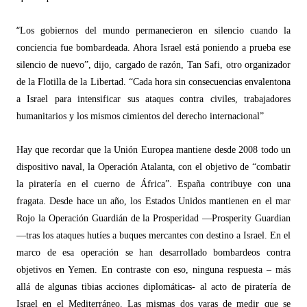
“
Los gobiernos del mundo permanecieron en silencio cuando la
conciencia fue bombardeada. Ahora Israel está poniendo a prueba ese
silencio de nuevo”, dijo, cargado de razón, Tan Safi, otro organizador
de la Flotilla de la Libertad.
“
Cada hora sin consecuencias envalentona
a Israel para intensificar sus ataques contra civiles, trabajadores
humanitarios y los mismos cimientos del derecho internacional”
Hay que recordar que la Unión Europea mantiene desde 2008 todo un
dispositivo naval, la Operación Atalanta, con el objetivo de
“
combatir
la pirater
ía en el cuerno de Á
frica
”. España contribuye con una
fragata. Desde hace un año, los Estados Unidos mantienen en el mar
Rojo la Operació
n Guardi
án de la Prosperidad
—
Prosperity Guardian
—
tras los ataques hutíes a buques mercantes con destino a Israel. En el
marco de esa operación se han desarrollado bombardeos contra
objetivos en Yemen. En contraste con eso, ninguna respuesta – má
s
all
á de algunas tibias acciones diplomáticas- al acto de piratería de
Israel en el Mediterráneo. Las mismas dos varas de medir que se