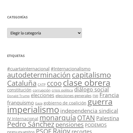
CATEGORÍAS
Categorías
ETIQUETAS
#cuartainternacional
#Internacionalismo
capitalismo
autodeterminación
clase obrera
Cataluña
ccoo
CATP
diálogo social
constitución
corrupción
crisis política
Francia
elecciones
elecciones generales
Donald Trump
FMI
guerra
franquismo
gobierno de coalición
Gaza
imperialismo
independencia sindical
monarquía
OTAN
Palestina
IV Internacional
Pedro Sánchez
pensiones
PODEMOS
Rajoy
PSOE
recortes
presupuestos