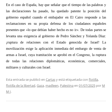
En el caso de España, hay que señalar que el tiempo de las palabras y
las declaraciones ha pasado, ha quedado patente la posición del
gobierno español cuando el embajador en El Cairo responde a las
reclamaciones en su propia defensa de los ciudadanos españoles
presentes que
«
lo que debían haber hecho es no ir
»
. De todas partes se
levanta una exigencia al gobierno de Pedro Sánchez y Yolanda Díaz:
¡ruptura de relaciones con el Estado genocida de Israel! La
movilización exige la aplicación inmediata del embargo de venta de
armas a Israel, cuya tramitación se aprobó en el Congreso, la ruptura
de todas las relaciones diplomá
ticas, econ
ómicas, comerciales,
militares y culturales con Israel.
Esta entrada se publicó en
Cartas
y está etiquetada con
flotilla
,
flotilla de la libertad
,
Gaza
,
madleen
,
Palestina
en
01/07/2025
por
M
M I
.