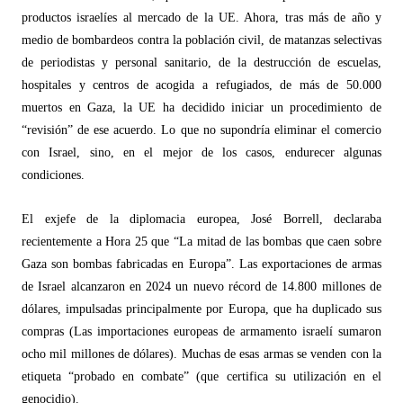
productos israelíes al mercado de la UE. Ahora, tras má
s de a
ño y
medio de bombardeos contra la población civil, de matanzas selectivas
de periodistas y personal sanitario, de la destrucción de escuelas,
hospitales y centros de acogida a refugiados, de más de 50.000
muertos en Gaza, la UE ha decidido iniciar un procedimiento de
“
revisión” de ese acuerdo. Lo que no supondría eliminar el comercio
con Israel, sino, en el mejor de los casos, endurecer algunas
condiciones.
El exjefe de la diplomacia europea, Jos
é
Borrell, declaraba
recientemente a Hora 25 que
“
La mitad de las bombas que caen sobre
Gaza son bombas fabricadas en Europa”. Las exportaciones de armas
de Israel alcanzaron en 2024 un nuevo r
é
cord de 14.800 millones de
dólares, impulsadas principalmente por Europa, que ha duplicado sus
compras (Las importaciones europeas de armamento israelí sumaron
ocho mil millones de dólares). Muchas de esas armas se venden con la
etiqueta
“
probado en combate” (que certifica su utilización en el
genocidio).