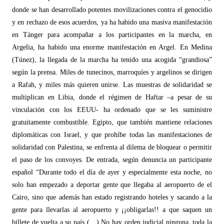
donde se han desarrollado potentes movilizaciones contra el genocidio
y en rechazo de esos acuerdos, ya ha habido una masiva manifestació
n
en T
á
nger para acompa
ñar a los participantes en la marcha, en
Argelia, ha habido una enorme manifestación en Argel. En Medina
(Túnez), la llegada de la marcha ha tenido una acogida
“
grandiosa
”
seg
ún la prensa. Miles de tunecinos, marroquíes y argelinos se dirigen
a Rafah, y miles más quieren unirse. Las muestras de solidaridad se
multiplican en Libia, donde el r
é
gimen de Haftar –a pesar de su
vinculación con los EEUU- ha ordenado que se les suministre
gratuitamente combustible. Egipto, que tambi
é
n mantiene relaciones
diplomáticas con Israel, y que prohíbe todas las manifestaciones de
solidaridad con Palestina, se enfrenta al dilema de bloquear o permitir
el paso de los convoyes. De entrada, según denuncia un participante
español
“
Durante todo el día de ayer y especialmente esta noche, no
solo han empezado a deportar gente que llegaba al aeropuerto de el
Cairo, sino que además han estado registrando hoteles y sacando a la
gente para llevarlas al aeropuerto y ¡¡obligarlas!! a que saquen un
billete de vuelta a su paí
s (
…) No hay orden judicial ninguna, toda la