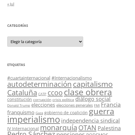
« Jul
CATEGORÍAS
Categorías
ETIQUETAS
#cuartainternacional
#Internacionalismo
capitalismo
autodeterminación
clase obrera
Cataluña
ccoo
CATP
diálogo social
constitución
corrupción
crisis política
Francia
elecciones
elecciones generales
Donald Trump
FMI
guerra
franquismo
gobierno de coalición
Gaza
imperialismo
independencia sindical
monarquía
OTAN
Palestina
IV Internacional
Pedro Sánchez
pensiones