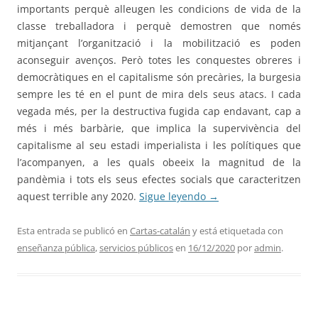
importants perquè alleugen les condicions de vida de la
classe treballadora i perquè demostren que només
mitjançant l’organització i la mobilització es poden
aconseguir avenços. Però totes les conquestes obreres i
democràtiques en el capitalisme són precàries, la burgesia
sempre les té en el punt de mira dels seus atacs. I cada
vegada més, per la destructiva fugida cap endavant, cap a
més i més barbàrie, que implica la supervivència del
capitalisme al seu estadi imperialista i les polítiques que
l’acompanyen, a les quals obeeix la magnitud de la
pandèmia i tots els seus efectes socials que caracteritzen
aquest terrible any 2020.
Sigue leyendo
→
Esta entrada se publicó en
Cartas-catalán
y está etiquetada con
enseñanza pública
,
servicios públicos
en
16/12/2020
por
admin
.