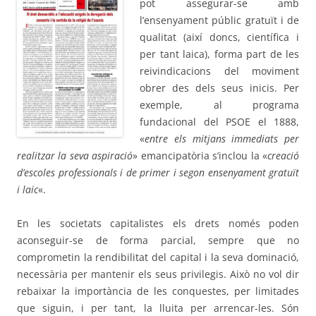
pot assegurar-se amb
l’ensenyament públic gratuït i de
qualitat (així doncs, científica i
per tant laica), forma part de les
reivindicacions del moviment
obrer des dels seus inicis. Per
exemple, al programa
fundacional del PSOE el 1888,
«
entre els mitjans immediats per
realitzar la seva aspiració
» emancipatòria s’inclou la «
creació
d’escoles professionals i de primer i segon ensenyament gratuït
i laic
«.
En les societats capitalistes els drets només poden
aconseguir-se de forma parcial, sempre que no
comprometin la rendibilitat del capital i la seva dominació,
necessària per mantenir els seus privilegis. Això no vol dir
rebaixar la importància de les conquestes, per limitades
que siguin, i per tant, la lluita per arrencar-les. Són