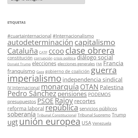
ETIQUETAS
#cuartainternacional
#Internacionalismo
capitalismo
autodeterminación
clase obrera
Cataluña
ccoo
CATP
diálogo social
constitución
corrupción
crisis política
Francia
elecciones
elecciones generales
Donald Trump
FMI
guerra
franquismo
gobierno de coalición
Gaza
imperialismo
independencia sindical
monarquía
OTAN
Palestina
IV Internacional
Pedro Sánchez
pensiones
PODEMOS
Rajoy
PSOE
recortes
presupuestos
república
reforma laboral
servicios públicos
soberanía
Trump
Tribunal Supremo
Tribunal Constitucional
unión europea
ugt
USA
Venezuela