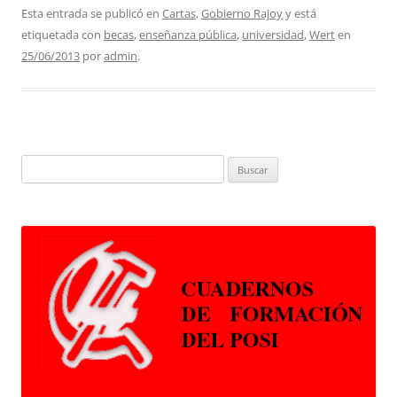
Esta entrada se publicó en
Cartas
,
Gobierno Rajoy
y está
etiquetada con
becas
,
enseñanza pública
,
universidad
,
Wert
en
25/06/2013
por
admin
.
Buscar: