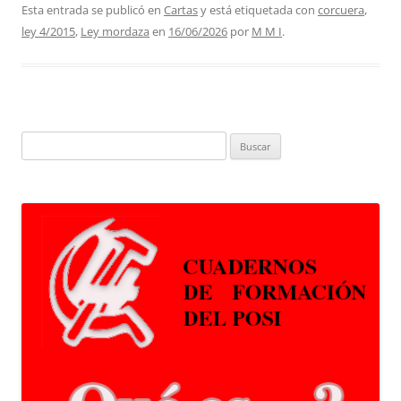
Esta entrada se publicó en
Cartas
y está etiquetada con
corcuera
,
ley 4/2015
,
Ley mordaza
en
16/06/2026
por
M M I
.
Buscar: