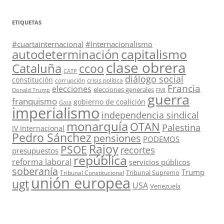
ETIQUETAS
#cuartainternacional
#Internacionalismo
capitalismo
autodeterminación
clase obrera
Cataluña
ccoo
CATP
diálogo social
constitución
corrupción
crisis política
Francia
elecciones
elecciones generales
Donald Trump
FMI
guerra
franquismo
gobierno de coalición
Gaza
imperialismo
independencia sindical
monarquía
OTAN
Palestina
IV Internacional
Pedro Sánchez
pensiones
PODEMOS
Rajoy
PSOE
recortes
presupuestos
república
reforma laboral
servicios públicos
soberanía
Trump
Tribunal Supremo
Tribunal Constitucional
unión europea
ugt
USA
Venezuela