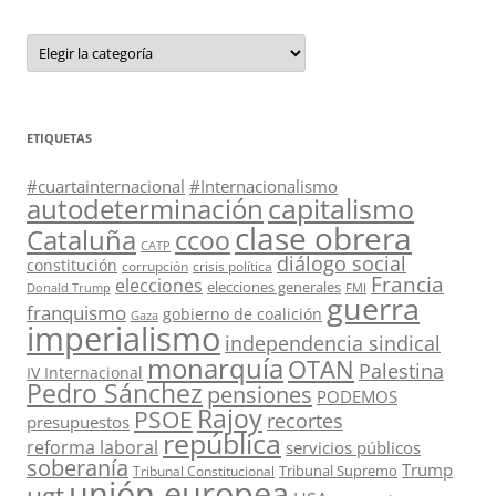
Categorías
ETIQUETAS
#cuartainternacional
#Internacionalismo
capitalismo
autodeterminación
clase obrera
Cataluña
ccoo
CATP
diálogo social
constitución
corrupción
crisis política
Francia
elecciones
elecciones generales
Donald Trump
FMI
guerra
franquismo
gobierno de coalición
Gaza
imperialismo
independencia sindical
monarquía
OTAN
Palestina
IV Internacional
Pedro Sánchez
pensiones
PODEMOS
Rajoy
PSOE
recortes
presupuestos
república
reforma laboral
servicios públicos
soberanía
Trump
Tribunal Supremo
Tribunal Constitucional
unión europea