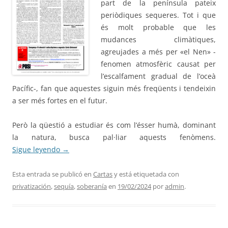
part de la península pateix
periòdiques sequeres. Tot i que
és molt probable que les
mudances climàtiques,
agreujades a més per «el Nen» -
fenomen atmosfèric causat per
l’escalfament gradual de l’oceà
Pacífic-, fan que aquestes siguin més freqüents i tendeixin
a ser més fortes en el futur.
Però la qüestió a estudiar és com l’ésser humà, dominant
la natura, busca pal·liar aquests fenòmens.
Sigue leyendo
→
Esta entrada se publicó en
Cartas
y está etiquetada con
privatización
,
sequía
,
soberanía
en
19/02/2024
por
admin
.